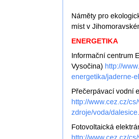
Náměty pro ekologic
míst v Jihomoravském 
ENERGETIKA
Informační centrum E
Vysočina)
http://www
energetika/jaderne-e
Přečerpávací vodní e
http://www.cez.cz/cs/
zdroje/voda/dalesice
Fotovoltaická elekt
http://www.cez.cz/cs/