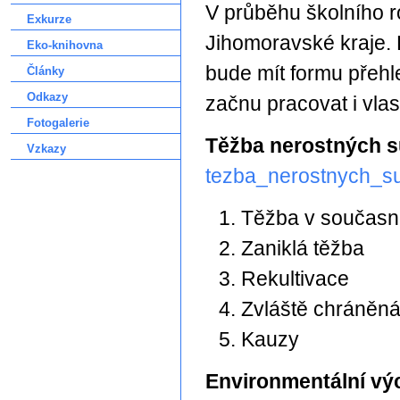
V průběhu školního 
Exkurze
Jihomoravské kraje. D
Eko-knihovna
bude mít formu přehl
Články
Odkazy
začnu pracovat i vla
Fotogalerie
Těžba nerostných 
Vzkazy
tezba_nerostnych_su
Těžba v současn
Zaniklá těžba
Rekultivace
Zvláště chráněn
Kauzy
Environmentální vý