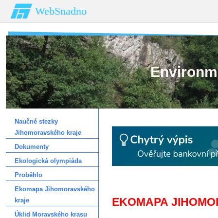
WebSnadno
Environm
Naučné stezky
Jihomoravského kraje
Dokumenty
Ekologická olympiáda
Proběhlo
Ekomapa Jihomoravského
EKOMAPA JIHOMO
kraje
Úklid Moravského krasu