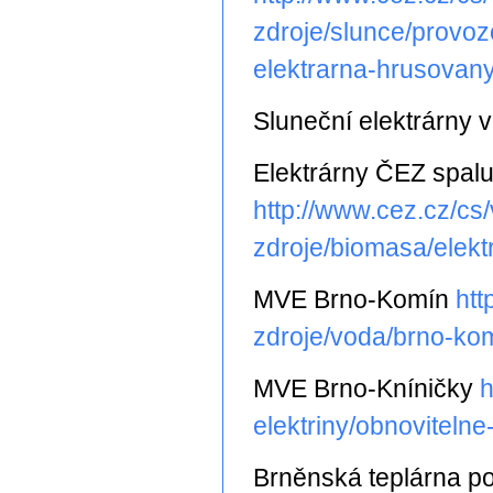
zdroje/slunce/provozo
elektrarna-hrusovany
Sluneční elektrárny 
Elektrárny ČEZ spalu
http://www.cez.cz/cs/
zdroje/biomasa/elekt
MVE Brno-Komín
htt
zdroje/voda/brno-kom
MVE Brno-Kníničky
h
elektriny/obnovitelne
Brněnská teplárna po